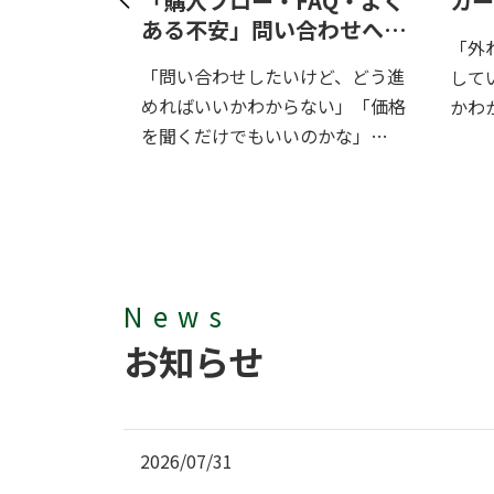
庫増量中！
「購入フロー・FAQ・よく
カー
ある不安」問い合わせへの
上位クリップ
「外
躊躇・不安を解消します
「問い合わせしたいけど、どう進
3点＋分岐
して
めればいいかわからない」「価格
増量中で
かわ
を聞くだけでもいいのかな」——
どの品
そんな不安...
News
お知らせ
2026/07/31