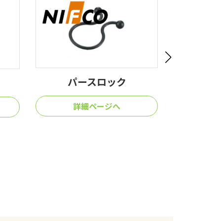
スクリューグロメット
浮
詳細ページへ
詳