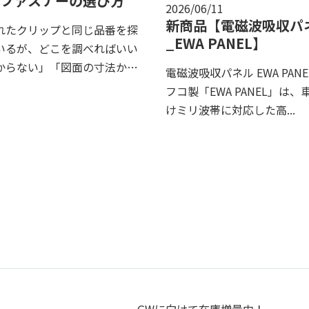
ファスナーの選び方
2026/06/11
新商品【電磁波吸収パ
れたクリップと同じ品番を探
_EWA PANEL】
いるが、どこを調べればいい
からない」「図面の寸法から
電磁波吸収パネル EWA PANE
番を...
フコ製「EWA PANEL」は、
けミリ波帯に対応した高...
お知らせ