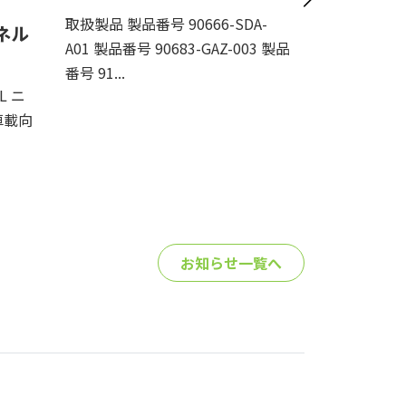
納期が読
取扱製品 製品番号 90666-SDA-
ネル
方法
A01 製品番号 90683-GAZ-003 製品
番号 91...
「急ぎで必要
L ニ
「いつ届くか
車載向
答が得られな
ナー・消耗部品
お知らせ一覧へ